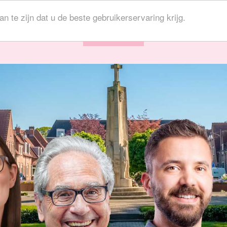
iensten
Professional
Over ons
Tarieve
 te zijn dat u de beste gebruikerservaring krijg.