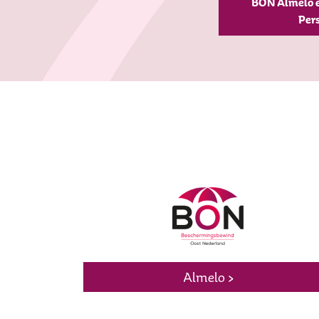
BON Almelo e
Pers
Almelo >