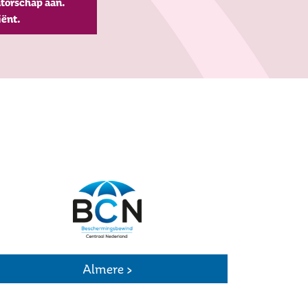
torschap aan.
iënt.
Almere >