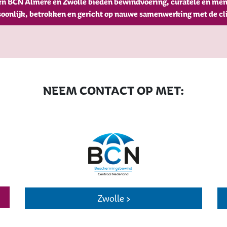
n BCN Almere en Zwolle bieden bewindvoering, curatele en men
oonlijk, betrokken en gericht op nauwe samenwerking met de cl
NEEM CONTACT OP MET:
Zwolle >