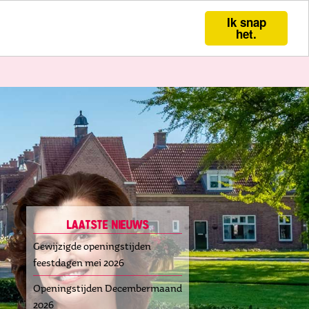
n
Klachten
Downloads
Contact
Ik snap
het.
laatste nieuws
Gewijzigde openingstijden
feestdagen mei 2026
Openingstijden Decembermaand
2026