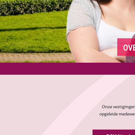
ov
Onze vestiginge
opgeleide medewer