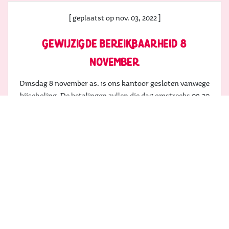
[ geplaatst op nov. 03, 2022 ]
gewijzigde bereikbaarheid 8
november
Dinsdag 8 november as. is ons kantoor gesloten vanwege
bijscholing. De betalingen zullen die dag omstreeks 09.30
uur verzonden worden.
Woensdag 9 november zijn wij vanaf 09.30 uur weer
telefonisch bereikbaar.
[ geplaatst op okt. 21, 2021 ]
praten over geldzorgen taboe